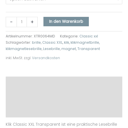
-
+
In den Warenkorb
Artikelnummer:
XTR0064MD
Kategorie:
Classic xxl
Schlagwörter:
brille
,
Classic XXL
,
klik
,
klikmagnetbrille
,
klikmagnetlesebrille
,
Lesebrille
,
magnet
,
Transparent
inkl. MwSt.
zzgl.
Versandkosten
Beschreibung
Zusätzliche Informationen
Produktsicherheit
Rezensionen (0)
Klik Classic XXL Transparent ist eine praktische Lesebrille