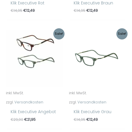
Klik Executive Rot
Klik Executive Braun
€
14,95
€
12,49
€
14,95
€
12,49
Ursprünglicher
Aktueller
Ursprünglicher
Aktueller
Sale!
Sale!
Preis
Preis
Preis
Preis
war:
ist:
war:
ist:
€29,90
€21,95.
€14,95
€12,49.
inkl. MwSt.
inkl. MwSt.
zzgl.
Versandkosten
zzgl.
Versandkosten
Klik Executive Angebot
Klik Executive Grau
€
29,90
€
21,95
€
14,95
€
12,49