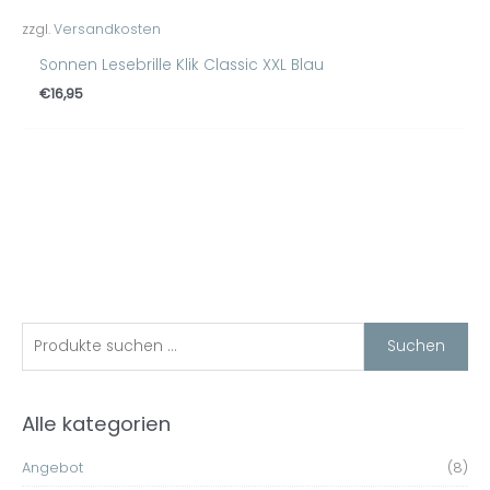
zzgl.
Versandkosten
Sonnen Lesebrille Klik Classic XXL Blau
€
16,95
S
M
M
Suchen
i
a
u
n
x
c
Alle kategorien
.
.
h
P
P
e
Angebot
(8)
r
r
n