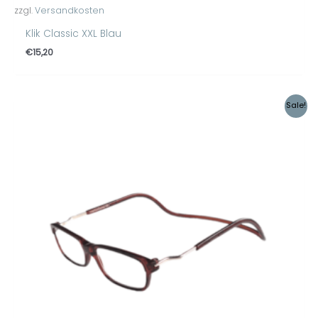
zzgl.
Versandkosten
Klik Classic XXL Blau
€
15,20
Ursprünglicher
Aktueller
Sale!
Preis
Preis
war:
ist:
€14,95
€12,49.