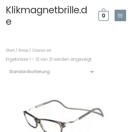
Zum
Klikmagnetbrille.d
Inhalt
0
springen
e
Start
/
Shop
/ Classic xxl
Ergebnisse 1 – 12 von 21 werden angezeigt