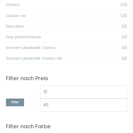
e
e
Classic
(21)
n
i
i
Classic xxl
(21)
a
s
s
c
Executive
(9)
h
Fine performance
(3)
:
Sonnen Lesebrille Classic
(9)
Sonnen Lesebrille Classic XXL
(9)
Filter nach Preis
Filter
Filter nach Farbe