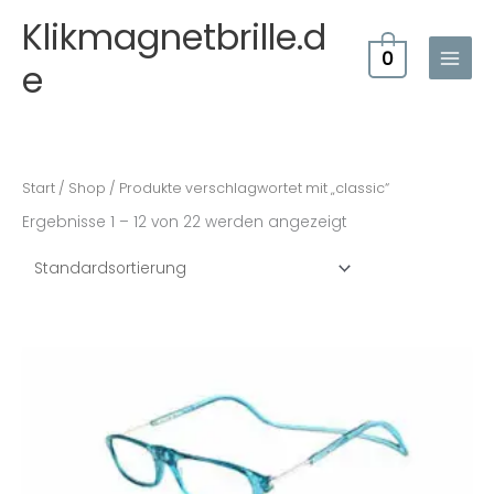
Zum
Klikmagnetbrille.d
Inhalt
0
springen
e
Start
/
Shop
/ Produkte verschlagwortet mit „classic“
Ergebnisse 1 – 12 von 22 werden angezeigt