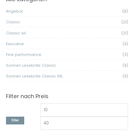
h
P
P
e
Angebot
(8)
r
r
n
e
e
Classic
(21)
n
i
i
Classic xxl
(21)
a
s
s
c
Executive
(9)
h
Fine performance
(3)
:
Sonnen Lesebrille Classic
(9)
Sonnen Lesebrille Classic XXL
(9)
Filter nach Preis
Filter