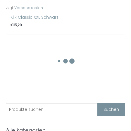
zzgl.
Versandkosten
Klik Classic XXL Schwarz
€
15,20
S
M
M
Suchen
i
a
u
n
x
c
Alle kategorien
.
.